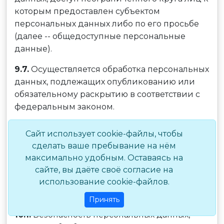
которым предоставлен субъектом
персональных данных либо по его просьбе
(далее -- общедоступные персональные
данные).
9.7.
Осуществляется обработка персональных
данных, подлежащих опубликованию или
обязательному раскрытию в соответствии с
федеральным законом.
10. ПОРЯДОК СБОРА,
Сайт использует cookie-файлы, чтобы
ХРАНЕНИЯ, ПЕРЕДАЧИ И
сделать ваше пребывание на нём
максимально удобным. Оставаясь на
ДРУГИХ ВИДОВ
сайте, вы даёте своё согласие на
ОБРАБОТКИ
использование cookie-файлов.
ПЕРСОНАЛЬНЫХ ДАННЫХ
Принять
10.1.
Безопасность персональных данных,